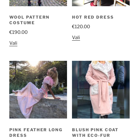
WOOL PATTERN
HOT RED DRESS
COSTUME
€
120.00
€
190.00
Sellel
Vali
Sellel
Vali
tootel
tootel
on
on
mitu
mitu
varianti.
varianti.
Valikuid
Valikuid
saab
saab
teha
teha
tootelehel.
tootelehel.
PINK FEATHER LONG
BLUSH PINK COAT
DRESS
WITH ECO-FUR