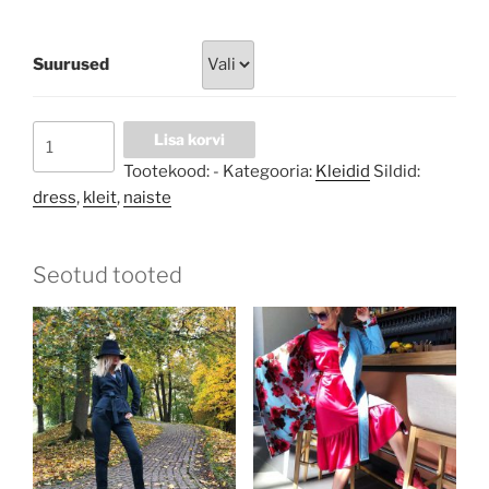
Suurused
Silk
Lisa korvi
Menthol
Tootekood:
-
Kategooria:
Kleidid
Sildid:
long
dress
,
kleit
,
naiste
dress
kogus
Seotud tooted