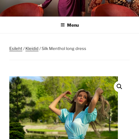
Skip
to
content
Menu
Esileht
/
Kleidid
/ Silk Menthol long dress