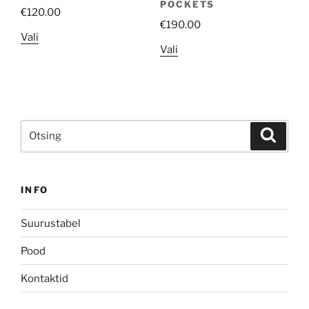
POCKETS
€
120.00
€
190.00
Sellel
Vali
Sellel
Vali
tootel
tootel
on
on
mitu
mitu
varianti.
varianti.
Valikuid
Search
Valikuid
Search
saab
for:
saab
teha
teha
tootelehel.
tootelehel.
INFO
Suurustabel
Pood
Kontaktid